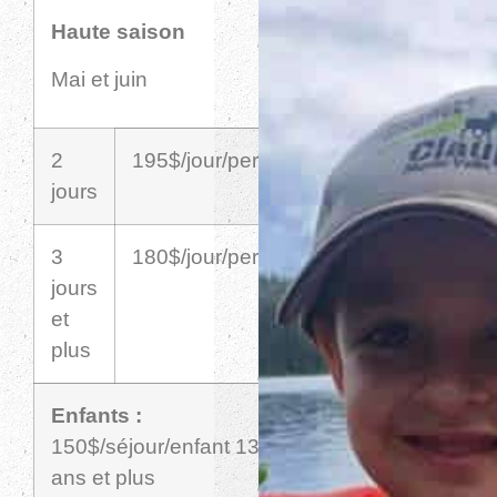
Haute saison
Basse saison
Mai et juin
Juillet et août
2
195$/jour/pers.
2
165$/jour/p
jours
jours
3
180$/jour/pers
3
155$/jour/p
jours
jours
et
et
plus
plus
Enfants :
Enfants :
150$/séjour/enfant 13
125$/séjour/enfant
ans et plus
ans et plus