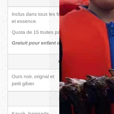
Inclus dans tous les forfaits: embarcation, mot
et essence.
Quota de 15 truites par permis.
Gratuit pour enfant de 12 ans et moins
Chasse
Ours noir, orignal et
Prix sur demande
petit gibier.
Famille
Kayak, baignade,
Prix sur demande